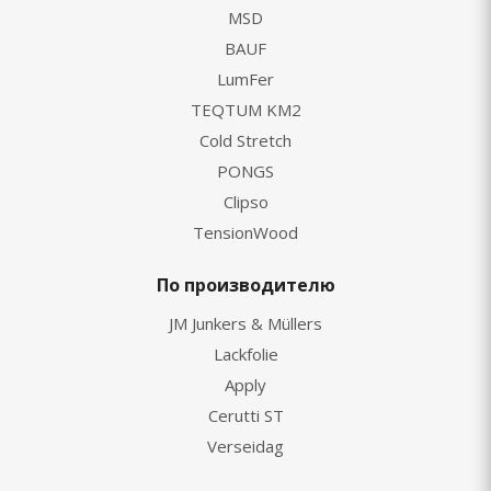
MSD
BAUF
LumFer
TEQTUM KM2
Cold Stretch
PONGS
Clipso
TensionWood
По производителю
JM Junkers & Müllers
Lackfolie
Apply
Cerutti ST
Verseidag