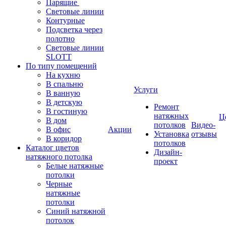
Парящие
Световые линии
Контурные
Подсветка через
полотно
Световые линии
SLOTT
По типу помещений
На кухню
В спальню
Услуги
В ванную
В детскую
Ремонт
В гостиную
натяжных
Ц
В дом
потолков
Видео-
В офис
Акции
Установка
отзывы
В коридор
потолков
Каталог цветов
Дизайн-
натяжного потолка
проект
Белые натяжные
потолки
Черные
натяжные
потолки
Синий натяжной
потолок