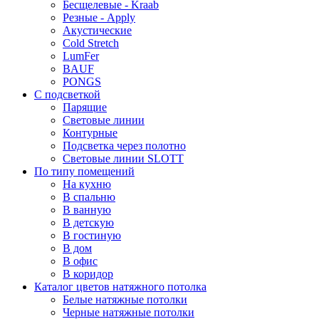
Бесщелевые - Kraab
Резные - Apply
Акустические
Cold Stretch
LumFer
BAUF
PONGS
С подсветкой
Парящие
Световые линии
Контурные
Подсветка через полотно
Световые линии SLOTT
По типу помещений
На кухню
В спальню
В ванную
В детскую
В гостиную
В дом
В офис
В коридор
Каталог цветов натяжного потолка
Белые натяжные потолки
Черные натяжные потолки