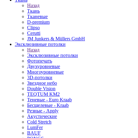
Назад
Ткань
Тканевые
D-premium
Clipso
Cerutti
JM Junkers & Müllers GmbH
Эксклюзивные потолки
Назад
Эксклюзивные потолки
Фотопечать
Двухуровневые
Многоуровневые
3D-потолки
Звездное небо
Double Vision
TEQTUM KM2
Теневые - Euro Kraab
Бесщелевые - Kraab
Резные - Apply
Акустические
Cold Stretch
LumFer
BAUF