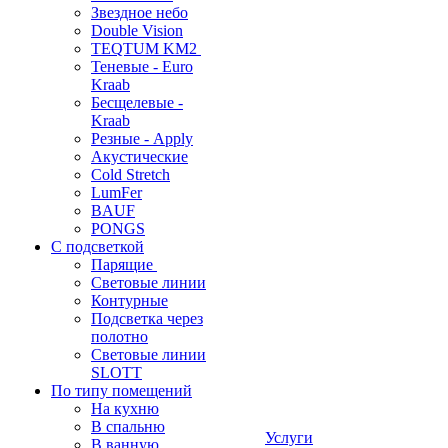
Звездное небо
Double Vision
TEQTUM KM2
Теневые - Euro
Kraab
Бесщелевые -
Kraab
Резные - Apply
Акустические
Cold Stretch
LumFer
BAUF
PONGS
С подсветкой
Парящие
Световые линии
Контурные
Подсветка через
полотно
Световые линии
SLOTT
По типу помещений
На кухню
В спальню
Услуги
В ванную