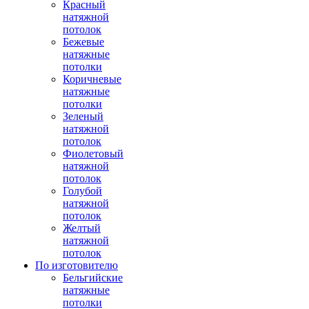
Красный
натяжной
потолок
Бежевые
натяжные
потолки
Коричневые
натяжные
потолки
Зеленый
натяжной
потолок
Фиолетовый
натяжной
потолок
Голубой
натяжной
потолок
Желтый
натяжной
потолок
По изготовителю
Бельгийские
натяжные
потолки