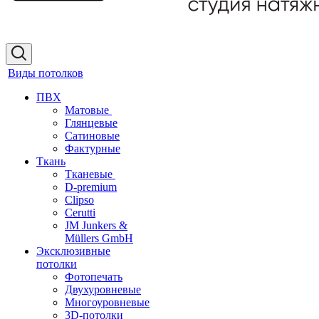
Виды потолков
ПВХ
Матовые
Глянцевые
Сатиновые
Фактурные
Ткань
Тканевые
D-premium
Clipso
Cerutti
JM Junkers &
Müllers GmbH
Эксклюзивные
потолки
Фотопечать
Двухуровневые
Многоуровневые
3D-потолки