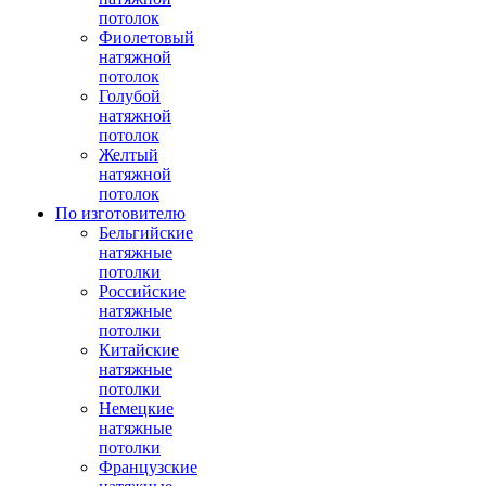
потолок
Фиолетовый
натяжной
потолок
Голубой
натяжной
потолок
Желтый
натяжной
потолок
По изготовителю
Бельгийские
натяжные
потолки
Российские
натяжные
потолки
Китайские
натяжные
потолки
Немецкие
натяжные
потолки
Французские