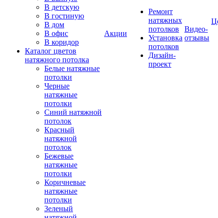
В детскую
Ремонт
В гостиную
натяжных
Ц
В дом
потолков
Видео-
В офис
Акции
Установка
отзывы
В коридор
потолков
Каталог цветов
Дизайн-
натяжного потолка
проект
Белые натяжные
потолки
Черные
натяжные
потолки
Синий натяжной
потолок
Красный
натяжной
потолок
Бежевые
натяжные
потолки
Коричневые
натяжные
потолки
Зеленый
натяжной