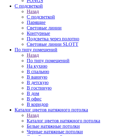
PONGS
С подсветкой
Назад
С подсветкой
Парящие
Световые линии
Контурные
Подсветка через полотно
Световые линии SLOTT
По типу помещений
Назад
По типу помещений
На кухню
В спальню
В ванную
В детскую
В гостиную
В дом
В офис
В коридор
Каталог цветов натяжного потолка
Назад
Каталог цветов натяжного потолка
Белые натяжные потолки
Черные натяжные потолки