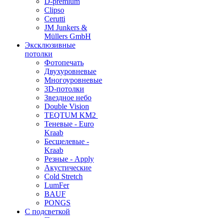
D-premium
Clipso
Cerutti
JM Junkers &
Müllers GmbH
Эксклюзивные
потолки
Фотопечать
Двухуровневые
Многоуровневые
3D-потолки
Звездное небо
Double Vision
TEQTUM KM2
Теневые - Euro
Kraab
Бесщелевые -
Kraab
Резные - Apply
Акустические
Cold Stretch
LumFer
BAUF
PONGS
С подсветкой