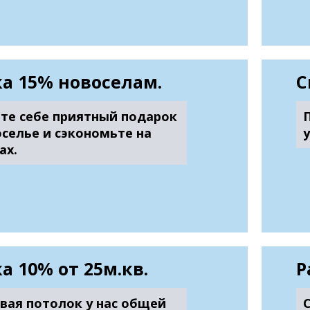
а 15% новоселам.
С
те себе приятный подарок
оселье и сэкономьте на
ах.
а 10% от 25м.кв.
Р
вая потолок у нас общей