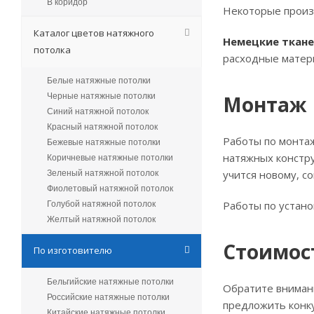
В коридор
Некоторые произв
Каталог цветов натяжного
Немецкие ткан
потолка
расходные матери
Белые натяжные потолки
Черные натяжные потолки
Монтаж
Синий натяжной потолок
Красный натяжной потолок
Работы по монтаж
Бежевые натяжные потолки
натяжных констр
Коричневые натяжные потолки
учится новому, с
Зеленый натяжной потолок
Фиолетовый натяжной потолок
Работы по устано
Голубой натяжной потолок
Желтый натяжной потолок
Стоимос
По изготовителю
Бельгийские натяжные потолки
Обратите вниман
Российские натяжные потолки
предложить конку
Китайские натяжные потолки