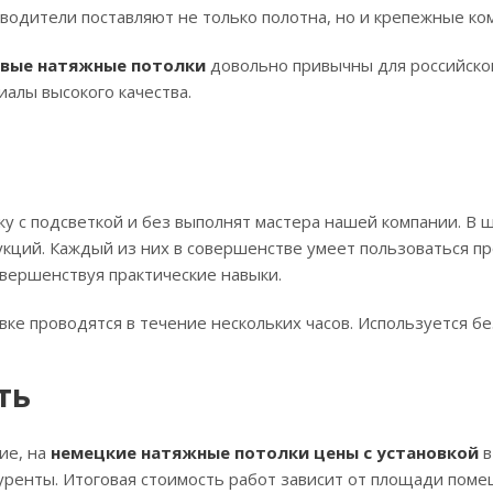
одители поставляют не только полотна, но и крепежные ком
евые натяжные потолки
довольно привычны для российског
алы высокого качества.
у с подсветкой и без выполнят мастера нашей компании. В ш
укций. Каждый из них в совершенстве умеет пользоваться п
овершенствуя практические навыки.
вке проводятся в течение нескольких часов. Используется б
ть
ие, на
немецкие натяжные потолки цены с установкой
в
ренты. Итоговая стоимость работ зависит от площади поме