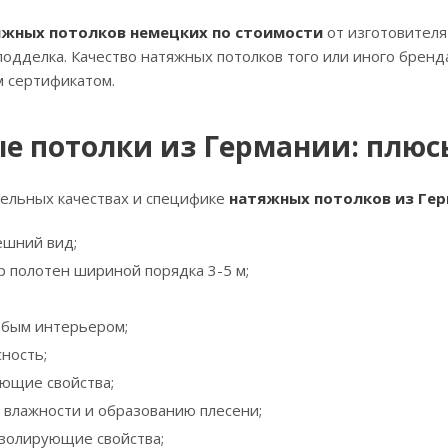
яжных потолков немецких по стоимости
от изготовителя
подделка. Качество натяжных потолков того или иного брен
 сертификатом.
е потолки из Германии: плюс
тельных качествах и специфике
натяжных потолков из Ге
ешний вид;
 полотен шириной порядка 3-5 м;
юбым интерьером;
ность;
ющие свойства;
к влажности и образованию плесени;
изолирующие свойства;