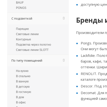
BAUF
доступную цен
PONGS
Бренды 
С подсветкой
Парящие
Производители п
Световые линии
Контурные
Pongs. Произв
Подсветка через полотно
Они могут быть
Световые линии SLOTT
Lackfolie. По
По типу помещений
баров, кафе, т
оттенки. Шири
На кухню
RENOLIT. Прод
В спальню
каталоге прои
В ванную
Descor. Под э
В детскую
В гостиную
Decomat. Для 
В дом
функцией сам
В офис