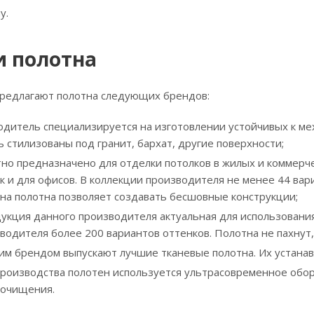
у.
и полотна
редлагают полотна следующих брендов:
одитель специализируется на изготовлении устойчивых к ме
 стилизованы под гранит, бархат, другие поверхности;
лотно предназначено для отделки потолков в жилых и коммер
ак и для офисов. В коллекции производителя не менее 44 ва
на полотна позволяет создавать бесшовные конструкции;
укция данного производителя актуальная для использования
зводителя более 200 вариантов оттенков. Полотна не пахнут
тим брендом выпускают лучшие тканевые полотна. Их устана
производства полотен используется ультрасовременное об
оочищения.