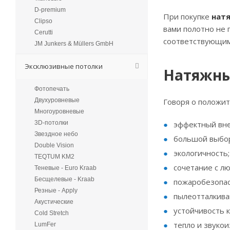
D-premium
При покупке
нат
Clipso
вами полотно не 
Cerutti
соответствующим
JM Junkers & Müllers GmbH
Эксклюзивные потолки
Натяжны
Фотопечать
Двухуровневые
Говоря о положи
Многоуровневые
3D-потолки
эффектный вн
Звездное небо
большой выбор
Double Vision
экологичность;
TEQTUM KM2
сочетание с л
Теневые - Euro Kraab
Бесщелевые - Kraab
пожаробезопас
Резные - Apply
пылеотталкива
Акустические
устойчивость 
Cold Stretch
тепло и звуко
LumFer