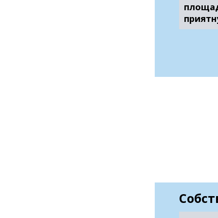
площад
приятн
Собст