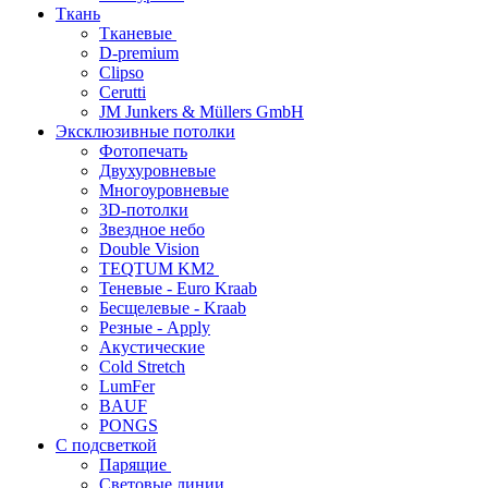
Ткань
Тканевые
D-premium
Clipso
Cerutti
JM Junkers & Müllers GmbH
Эксклюзивные потолки
Фотопечать
Двухуровневые
Многоуровневые
3D-потолки
Звездное небо
Double Vision
TEQTUM KM2
Теневые - Euro Kraab
Бесщелевые - Kraab
Резные - Apply
Акустические
Cold Stretch
LumFer
BAUF
PONGS
С подсветкой
Парящие
Световые линии