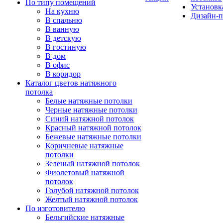
По типу помещений
Установк
На кухню
Дизайн-п
В спальню
В ванную
В детскую
В гостиную
В дом
В офис
В коридор
Каталог цветов натяжного
потолка
Белые натяжные потолки
Черные натяжные потолки
Синий натяжной потолок
Красный натяжной потолок
Бежевые натяжные потолки
Коричневые натяжные
потолки
Зеленый натяжной потолок
Фиолетовый натяжной
потолок
Голубой натяжной потолок
Желтый натяжной потолок
По изготовителю
Бельгийские натяжные