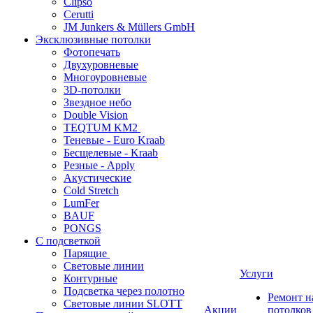
Clipso
Cerutti
JM Junkers & Müllers GmbH
Эксклюзивные потолки
Фотопечать
Двухуровневые
Многоуровневые
3D-потолки
Звездное небо
Double Vision
TEQTUM KM2
Теневые - Euro Kraab
Бесщелевые - Kraab
Резные - Apply
Акустические
Cold Stretch
LumFer
BAUF
PONGS
С подсветкой
Парящие
Световые линии
Услуги
Контурные
Подсветка через полотно
Ремонт 
Световые линии SLOTT
Акции
потолков