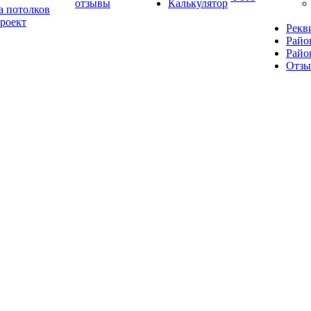
отзывы
Калькулятор
а потолков
роект
Рекв
Райо
Райо
Отз