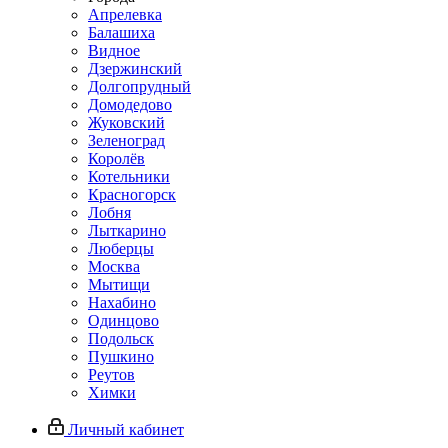
Апрелевка
Балашиха
Видное
Дзержинский
Долгопрудный
Домодедово
Жуковский
Зеленоград
Королёв
Котельники
Красногорск
Лобня
Лыткарино
Люберцы
Москва
Мытищи
Нахабино
Одинцово
Подольск
Пушкино
Реутов
Химки
Личный кабинет