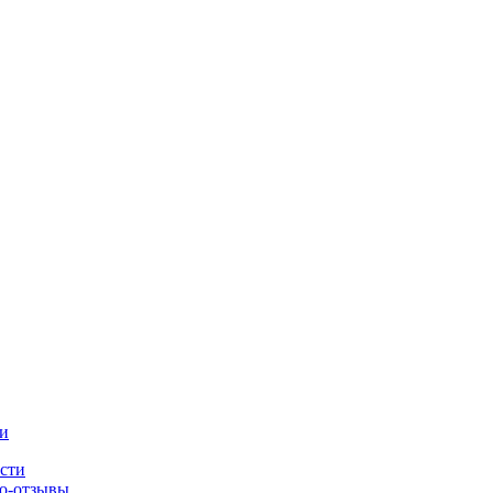
и
сти
о-отзывы