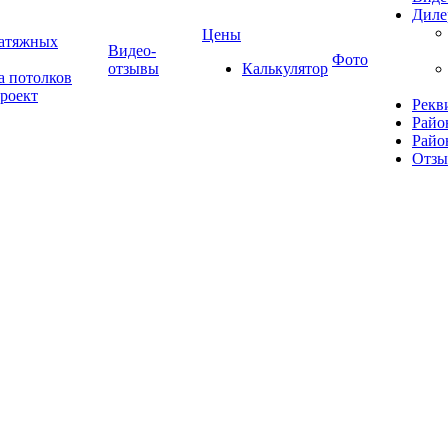
Диле
Цены
натяжных
Видео-
Фото
отзывы
Калькулятор
а потолков
роект
Рекв
Райо
Райо
Отз