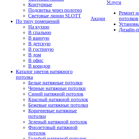
Услуги
Контурные
Подсветка через полотно
Ремонт 
Световые линии SLOTT
Акции
потолков
По типу помещений
Установк
На кухню
Дизайн-п
В спальню
В ванную
В детскую
В гостиную
В дом
В офис
В коридор
Каталог цветов натяжного
потолка
Белые натяжные потолки
Черные натяжные потолки
Синий натяжной потолок
Красный натяжной потолок
Бежевые натяжные потолки
Коричневые натяжные
потолки
Зеленый натяжной потолок
Фиолетовый натяжной
потолок
Голубой натяжной потолок